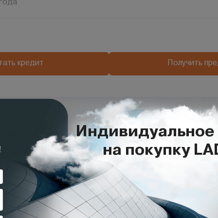
года
тать кредит
Получить пр
ции