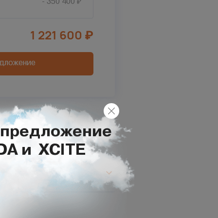
- 350 400 ₽
1 221 600
₽
едложение