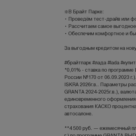
❇️В Брайт Парке:
• Проведём тест-драйв или 
• Рассчитаем самое выгодное
• Обеспечим комфортное и бы
За выгодным кредитом на нову
#брайтпарк #лада #lаdа #купи
*0,01% - ставка по программ
России №170 от 06.09.2023 г.)
ISKRA 2026г.в.. Параметры рас
GRANTA 2024-2025г.в.), валю
единовременного оформления
страхования КАСКО процентная
автосалоне.
**4 500 руб. — ежемесячный п
г.) по программе GRANTA ВЫГ