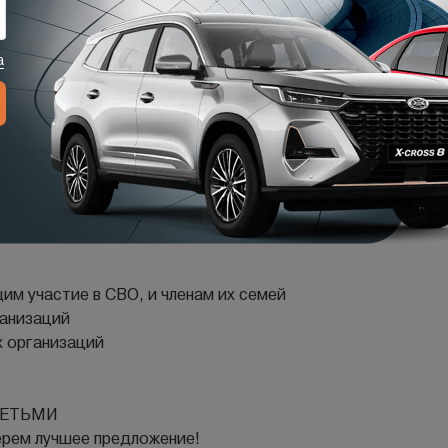
иту
чный платеж
ЕАЛЬНАЯ LADA!
нос подберем минимальные ставки и комфортный платёж в
 без мелкого шрифта!
м учаcтие в СBО, и члeнам их сeмeй
ганизаций
х организаций
ДEТЬМИ
ерем лучшее предложение!