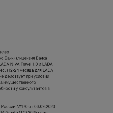
дилер
 Банк» (лицензия Банка
ADA NIVA Travel 1.8 и LADA
мес. (12-24 месяца для LADA
ие действует при условии
ра имущественного
бности у консультантов в
а России №170 от 06.09.2023
 Granta (ТС) 2025 года