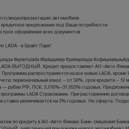
фото/видеопрезентацию автомобиля
 кредитное предложение под Ваши потребности
строе оформление всех документов
ю LАDА - в Брайт Парк!
тьлада #купитьlаdа #lаdадилер #дилерлада #официальный
е LADA ВЫГОДНЫЙ. Кредит предоставляет АО «Авто Финанс
. Программа распространяется на все новые LADA, кроме L
чета: первоначальный взнос – от 50%, срок кредита – 12 
та — рубли РФ, ПСК: 3,010%–31,053% годовых. Предложен
 программы LADA Страхование. При расторжении догово
 ставка увеличивается на 3% годовых. Не оферта. Подро
латеж по кредиту в АО «Авто Финанс Банк» (лицензия Банк
ОДНЫЙ, действующей при покупке нового автомобиля LADA