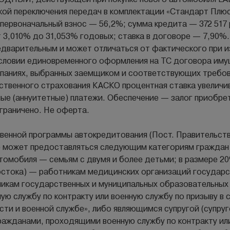
кой переключения передач в комплектации «Стандарт Плю
первоначальный взнос — 56,2%; сумма кредита — 372 517 р
 3,010% до 31,053% годовых; ставка в договоре — 7,90%.
 предварительным и может отличаться от фактического при 
словии единовременного оформления на ТС договора иму
паниях, выбранных заемщиком и соответствующих требов
твенного страхования КАСКО процентная ставка увеличив
ые (аннуитетные) платежи. Обеспечение — залог приобре
граничено. Не оферта.
венной программы автокредитования (Пост. Правительств
) может предоставляться следующим категориям граждан
томобиля — семьям с двумя и более детьми; в размере 2
остока) — работникам медицинских организаций государ
никам государственных и муниципальных образовательных
ю службу по контракту или военную службу по призыву в
сти и военной службе», либо являющимся супругой (супру
ажданами, проходящими военную службу по контракту или