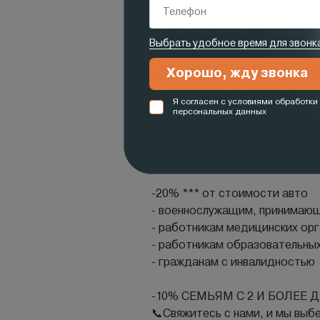
💣 от 0,01%* — ставка по кред
💣 от 4 500 руб.** — ежемеся
🔥🔥🔥РЕАЛЬНЫЙ ПЛАТЕЖ, Р
Под любой первоначальный вз
Без сюрпризов, без подвохов,
🔥🔥🔥
✅ ГОСПРОГРАММА
-20% *** от стoимocти aвтo
- вoeннослужaщим, принимающи
- работникам медицинских ор
- работникам образовательны
- гражданам с инвалидностью
-10% CЕМЬЯМ С 2 И БOЛEЕ 
📞Свяжитесь с нами, и мы выб