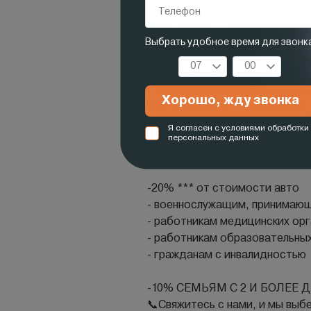
💣 от 0,01%* — ставка по кред
💣 от 4 500 руб.** — ежемеся
🔥🔥🔥РЕАЛЬНЫЙ ПЛАТЕЖ, Р
Под любой первоначальный вз
Без сюрпризов, без подвохов,
🔥🔥🔥
✅ ГОСПРОГРАММА
-20% *** от стoимocти aвтo
- вoeннослужaщим, принимающи
- работникам медицинских ор
- работникам образовательны
- гражданам с инвалидностью
-10% CЕМЬЯМ С 2 И БOЛEЕ 
📞Свяжитесь с нами, и мы выб