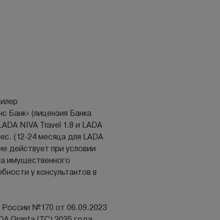
дилер
 Банк» (лицензия Банка
ADA NIVA Travel 1.8 и LADA
мес. (12-24 месяца для LADA
ие действует при условии
ра имущественного
бности у консультантов в
а России №170 от 06.09.2023
 Granta (ТС) 2025 года