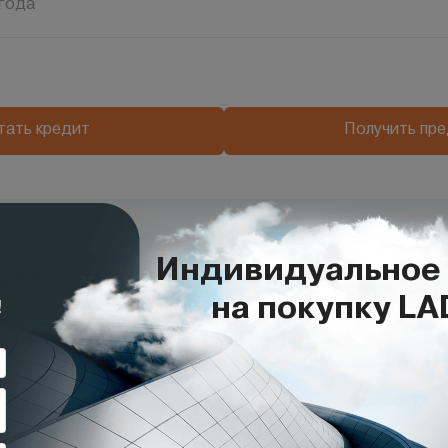
года
тать кредит
Получить пр
ции