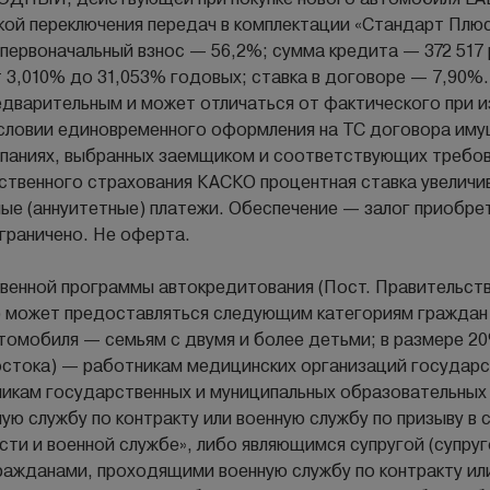
кой переключения передач в комплектации «Стандарт Плю
первоначальный взнос — 56,2%; сумма кредита — 372 517 р
 3,010% до 31,053% годовых; ставка в договоре — 7,90%.
 предварительным и может отличаться от фактического при 
словии единовременного оформления на ТС договора иму
паниях, выбранных заемщиком и соответствующих требов
твенного страхования КАСКО процентная ставка увеличив
ые (аннуитетные) платежи. Обеспечение — залог приобре
граничено. Не оферта.
венной программы автокредитования (Пост. Правительств
) может предоставляться следующим категориям граждан
томобиля — семьям с двумя и более детьми; в размере 2
остока) — работникам медицинских организаций государ
никам государственных и муниципальных образовательных
ю службу по контракту или военную службу по призыву в
сти и военной службе», либо являющимся супругой (супру
ажданами, проходящими военную службу по контракту или