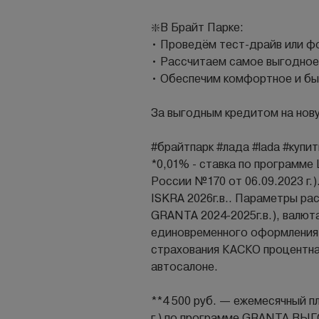
❇️В Брайт Парке:
• Проведём тест-драйв или 
• Рассчитаем самое выгодное
• Обеспечим комфортное и бы
За выгодным кредитом на нову
#брайтпарк #лада #lаdа #купи
*0,01% - ставка по программ
России №170 от 06.09.2023 г.)
ISKRA 2026г.в.. Параметры рас
GRANTA 2024-2025г.в.), валю
единовременного оформления
страхования КАСКО процентная
автосалоне.
**4 500 руб. — ежемесячный п
г.) по программе GRANTA ВЫГ