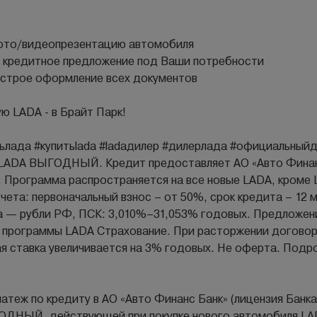
фото/видеопрезентацию автомобиля
 кредитное предложение под Ваши потребности
строе оформление всех документов
ю LАDА - в Брайт Парк!
тьлада #купитьlаdа #lаdадилер #дилерлада #официальный
е LADA ВЫГОДНЫЙ. Кредит предоставляет АО «Авто Финанс
. Программа распространяется на все новые LADA, кроме L
чета: первоначальный взнос – от 50%, срок кредита – 12 
та — рубли РФ, ПСК: 3,010%–31,053% годовых. Предложен
 программы LADA Страхование. При расторжении догово
 ставка увеличивается на 3% годовых. Не оферта. Подро
латеж по кредиту в АО «Авто Финанс Банк» (лицензия Банк
ОДНЫЙ, действующей при покупке нового автомобиля LADA