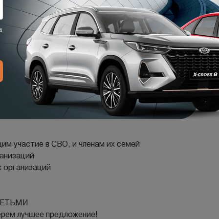
иту
чный платеж
ЕАЛЬНАЯ LADA!
нос подберем минимальные ставки и комфортный платёж в
 без мелкого шрифта!
м учаcтие в СBО, и члeнам их сeмeй
ганизаций
х организаций
ДEТЬМИ
ерем лучшее предложение!