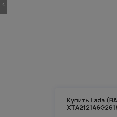
Купить Lada (ВА
XTA212146G261