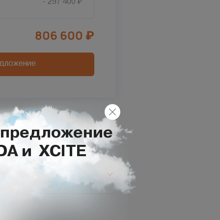
- 297 400 ₽
806 600
₽
едложение