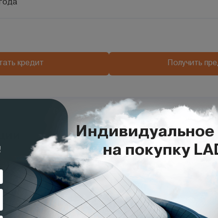
года
тать кредит
Получить пр
ции