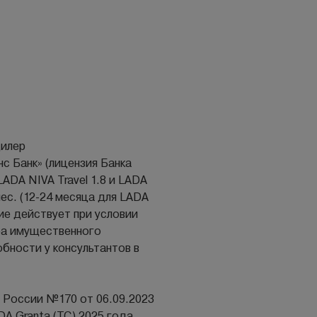
дилер
 Банк» (лицензия Банка
ADA NIVA Travel 1.8 и LADA
мес. (12-24 месяца для LADA
ие действует при условии
ра имущественного
бности у консультантов в
а России №170 от 06.09.2023
 Granta (ТС) 2025 года