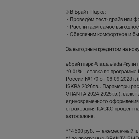
❇️В Брайт Парке:
• Проведём тест-драйв или 
• Рассчитаем самое выгодное
• Обеспечим комфортное и бы
За выгодным кредитом на нову
#брайтпарк #лада #lаdа #купи
*0,01% - ставка по программ
России №170 от 06.09.2023 г.)
ISKRA 2026г.в.. Параметры рас
GRANTA 2024-2025г.в.), валю
единовременного оформления
страхования КАСКО процентная
автосалоне.
**4 500 руб. — ежемесячный п
г.) по программе GRANTA ВЫГ