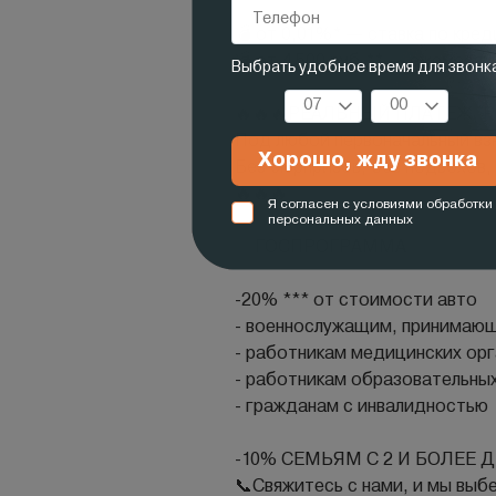
💣 от 0,01%* — ставка по кред
💣 от 4 500 руб.** — ежемеся
🔥🔥🔥РЕАЛЬНЫЙ ПЛАТЕЖ, Р
Под любой первоначальный вз
Без сюрпризов, без подвохов,
🔥🔥🔥
✅ ГОСПРОГРАММА
-20% *** от стoимocти aвтo
- вoeннослужaщим, принимающи
- работникам медицинских ор
- работникам образовательны
- гражданам с инвалидностью
-10% CЕМЬЯМ С 2 И БOЛEЕ 
📞Свяжитесь с нами, и мы выб