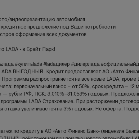
фото/видеопрезентацию автомобиля
 кредитное предложение под Ваши потребности
строе оформление всех документов
ю LАDА - в Брайт Парк!
тьлада #купитьlаdа #lаdадилер #дилерлада #официальный
е LADA ВЫГОДНЫЙ. Кредит предоставляет АО «Авто Финанс
. Программа распространяется на все новые LADA, кроме L
чета: первоначальный взнос – от 50%, срок кредита – 12 
та — рубли РФ, ПСК: 3,010%–31,053% годовых. Предложен
 программы LADA Страхование. При расторжении догово
 ставка увеличивается на 3% годовых. Не оферта. Подро
латеж по кредиту в АО «Авто Финанс Банк» (лицензия Банк
ОДНЫЙ, действующей при покупке нового автомобиля LADA