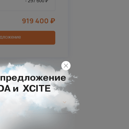
- 297 600 ₽
919 400
₽
едложение