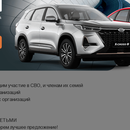
иту
чный платеж
ЕАЛЬНАЯ LADA!
нос подберем минимальные ставки и комфортный платёж в
 без мелкого шрифта!
м учаcтие в СBО, и члeнам их сeмeй
ганизаций
х организаций
ДEТЬМИ
ерем лучшее предложение!