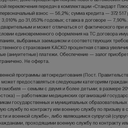
кой переключения передач в комплектации «Стандарт Плю
первоначальный взнос — 56,2%; сумма кредита — 372 517 р
 3,010% до 31,053% годовых; ставка в договоре — 7,90%.
 предварительным и может отличаться от фактического при 
словии единовременного оформления на ТС договора иму
паниях, выбранных заемщиком и соответствующих требов
твенного страхования КАСКО процентная ставка увеличив
ые (аннуитетные) платежи. Обеспечение — залог приобре
граничено. Не оферта.
венной программы автокредитования (Пост. Правительств
) может предоставляться следующим категориям граждан
томобиля — семьям с двумя и более детьми; в размере 2
остока) — работникам медицинских организаций государ
никам государственных и муниципальных образовательных
ю службу по контракту или военную службу по призыву в
сти и военной службе», либо являющимся супругой (супру
ажданами, проходящими военную службу по контракту или