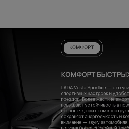
КОМФОРТ
КОМФОРТ БЫСТРЫ
LADA Vesta Sportline — это ун
спортивных настроек и удобс
поездок. Более жесткие амор
повышают устойчивость в пово
скоростях, при этом конструк
сохраняет энергоемкость и к
внимание — звуку автомобиля
получил более спокойный темб