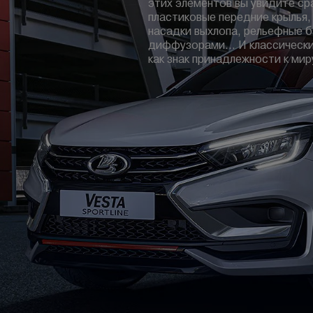
этих элементов вы увидите ср
пластиковые передние крылья
насадки выхлопа, рельефные 
диффузорами… И классически
как знак принадлежности к мир