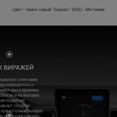
Цвет: Темно-серый "Борнео" (633) - Металлик
Х ВИРАЖЕЙ
икальное сочетание
тва повседневных
тизаторы и пружины
ротах и на высоких
ция подвески
омфорт. Особое
: прямоточный выхлоп
р для «гражданских»