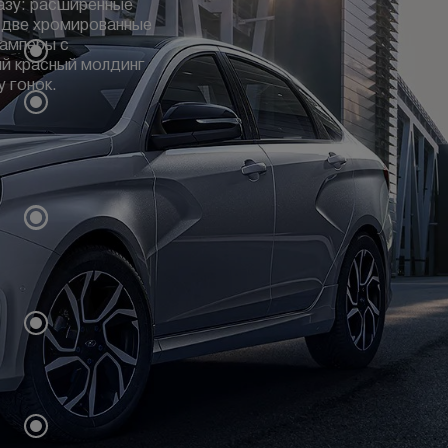
азу: расширенные
, две хромированные
бамперы с
й красный молдинг
у гонок.