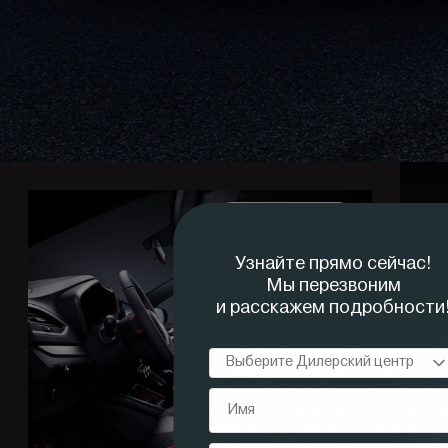
ИНТЕРЬЕР
ЦВЕТ, ПРОБУЖДАЮ
Контрастная красно-черная от
анатомической формы. Качест
перфорированная кожа с яркой
и приятно прикасаться. А когд