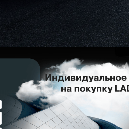
ЩИЙ ЭНЕРГИЮ
делка и передние сиденья
венные материалы салона,
 прострочкой. На это приятно смотреть
а взлетает стрелка тахометра,