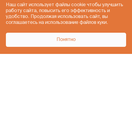
Наш сайт использует файлы cookie чтобы улучшить
работу сайта, повысить его эффективность и
удобство. Продолжая использовать сайт, вы
соглашаетесь на использование файлов куки.
Понятно
Адрес
г. Пермь , ул. Пушкарская 138
Почта
info@brightpark.ru
Телефон
+7 (342) 235-79-47
Режим работы
ПРАВОВАЯ ИНФОРМАЦИЯ