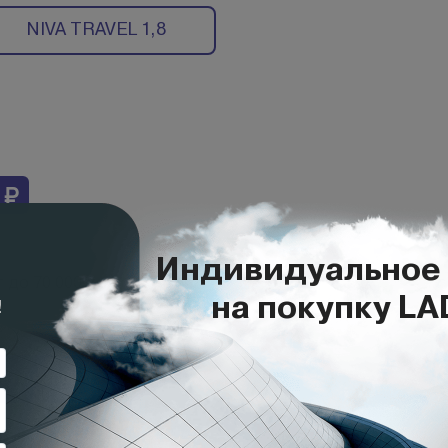
NIVA TRAVEL 1,8
 ₽
х
i
 до 70 000 ₽
ть подробнее