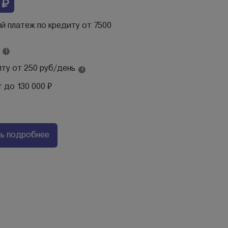
 ₽
 платеж по кредиту от 7500
х
i
иту от 250 руб/день
i
 до 130 000 ₽
ть подробнее