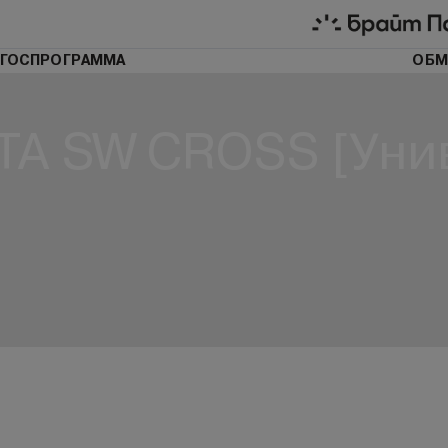
ГОСПРОГРАММА
ОБМ
TA SW CROSS [Уни
₽