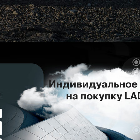
ПРОСТРАНСТВО
Soft Touch. Молдинги с оригинальной
стости на поверхности дверных
тка функциональных зон. У LADA Vesta
овое поколение полностью новый
лнено с вниманием ко всем деталям и