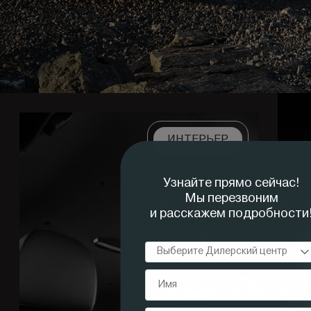
ИНТЕРЬЕР
ПРЕОБРАЖЁННОЕ 
Панель приборов с покрытием 
текстурой. Ощущение бархати
поручней. Атмосферная подсве
SW Cross [Универсал кросс] н
интерьер, в котором все выпо
прикосновениям.