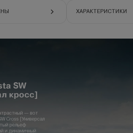
ЕНЫ
ХАРАКТЕРИСТИКИ
sta SW
ал кросс]
нтрастный — вот
W Cross [Универсал
итый рельеф
й и динамичный