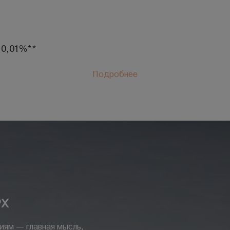
 0,01%**
Подробнее
РХ
иям — главная мысль,