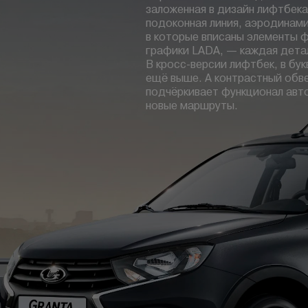
заложенная в дизайн лифтбек
подоконная линия, аэродинам
в которые вписаны элементы 
графики LADA, — каждая детал
В кросс-версии лифтбек, в бу
ещё выше. А контрастный обве
подчёркивает функционал авт
новые маршруты.