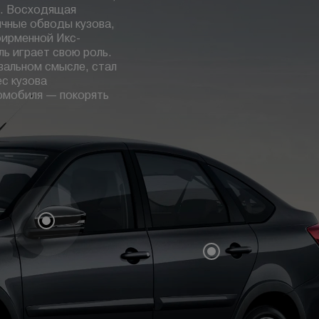
а. Восходящая
ичные обводы кузова,
фирменной Икс-
ь играет свою роль.
квальном смысле, стал
с кузова
омобиля — покорять