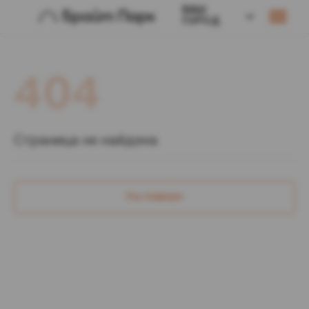
ВАШ
ГОРОД
404
Страница не найдена
На главную